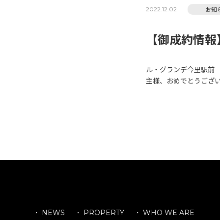
お知
2022.12.02
【御成約情報
ル・グランデ今里駅前
主様、おめでとうござ
・ NEWS
・ PROPERTY
・ WHO WE ARE