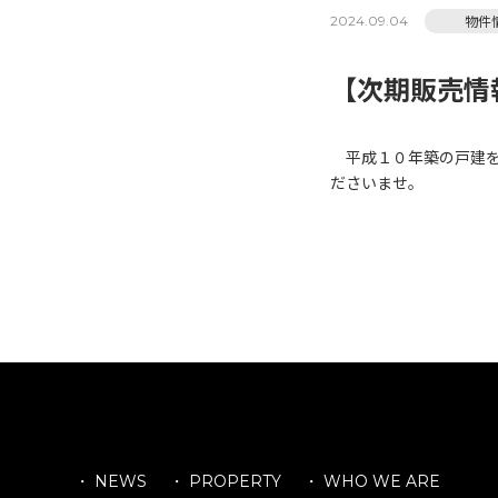
物件
2024.09.04
【次期販売情
平成１０年築の戸建を
ださいませ。
・ NEWS
・ PROPERTY
・ WHO WE ARE